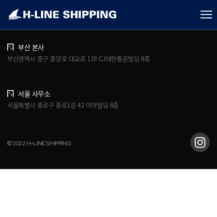
개인정보처리방침
브로슈어 다운로드
부산 본사
부산광역시 중구 중앙로 대교로 119 CJ대한통운빌딩 8층
서울 사무소
서울특별시 종로구 종로1길 42 이마빌딩 8층
© 2022 H-LINE SHIPPING.