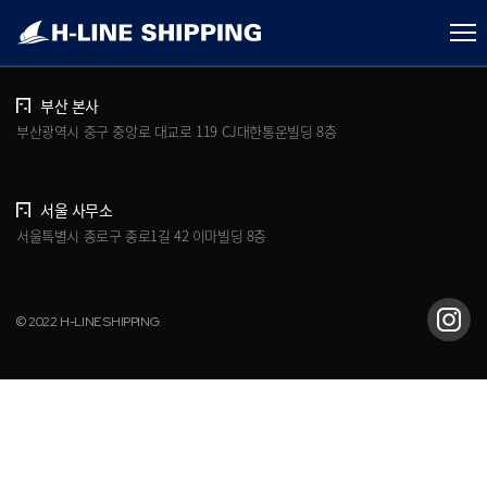
개인정보처리방침
브로슈어 다운로드
부산 본사
부산광역시 중구 중앙로 대교로 119 CJ대한통운빌딩 8층
서울 사무소
서울특별시 종로구 종로1길 42 이마빌딩 8층
© 2022 H-LINE SHIPPING.