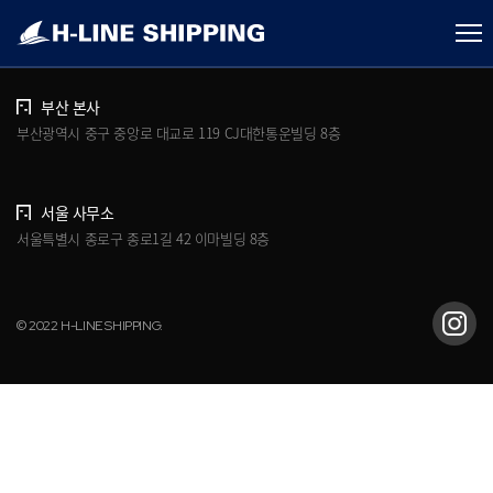
개인정보처리방침
브로슈어 다운로드
부산 본사
부산광역시 중구 중앙로 대교로 119 CJ대한통운빌딩 8층
서울 사무소
서울특별시 종로구 종로1길 42 이마빌딩 8층
© 2022 H-LINE SHIPPING.