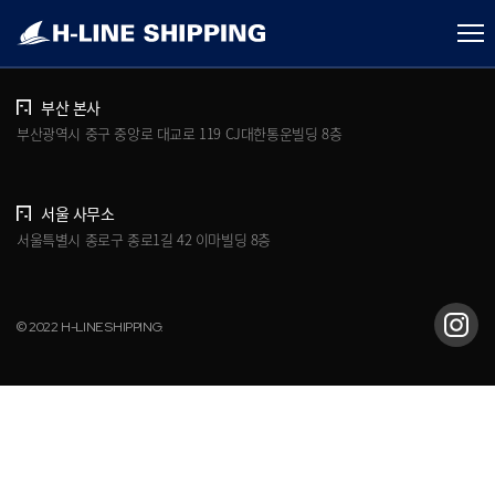
개인정보처리방침
브로슈어 다운로드
부산 본사
부산광역시 중구 중앙로 대교로 119 CJ대한통운빌딩 8층
서울 사무소
서울특별시 종로구 종로1길 42 이마빌딩 8층
© 2022 H-LINE SHIPPING.