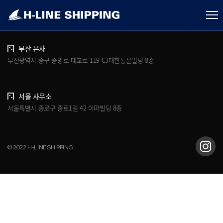
개인정보처리방침
브로슈어 다운로드
부산 본사
부산광역시 중구 중앙로 대교로 119 CJ대한통운빌딩 8층
서울 사무소
서울특별시 종로구 종로1길 42 이마빌딩 8층
© 2022 H-LINE SHIPPING.