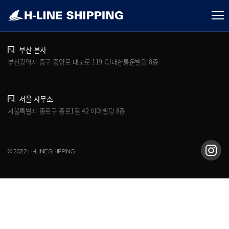
개인정보처리방침
브로슈어 다운로드
부산 본사
부산광역시 중구 중앙로 대교로 119 CJ대한통운빌딩 8층
서울 사무소
서울특별시 종로구 종로1길 42 이마빌딩 8층
© 2022 H-LINE SHIPPING.