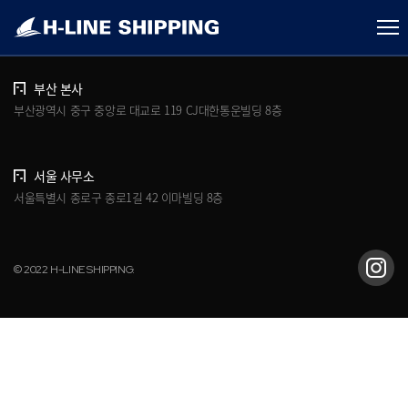
개인정보처리방침
브로슈어 다운로드
부산 본사
부산광역시 중구 중앙로 대교로 119 CJ대한통운빌딩 8층
서울 사무소
서울특별시 종로구 종로1길 42 이마빌딩 8층
© 2022 H-LINE SHIPPING.