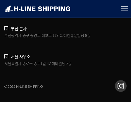
개인정보처리방침
브로슈어 다운로드
부산 본사
부산광역시 중구 중앙로 대교로 119 CJ대한통운빌딩 8층
서울 사무소
서울특별시 종로구 종로1길 42 이마빌딩 8층
© 2022 H-LINE SHIPPING.