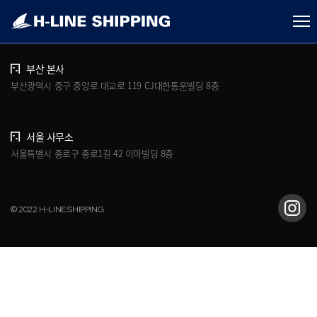
개인정보처리방침
브로슈어 다운로드
부산 본사
부산광역시 중구 중앙로 대교로 119 CJ대한통운빌딩 8층
서울 사무소
서울특별시 종로구 종로1길 42 이마빌딩 8층
© 2022 H-LINE SHIPPING.