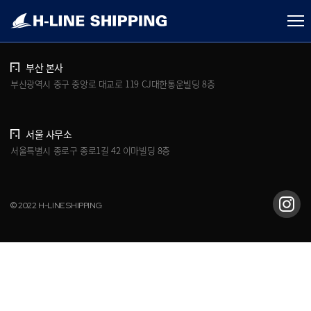
개인정보처리방침
브로슈어 다운로드
부산 본사
부산광역시 중구 중앙로 대교로 119 CJ대한통운빌딩 8층
서울 사무소
서울특별시 종로구 종로1길 42 이마빌딩 8층
© 2022 H-LINE SHIPPING.