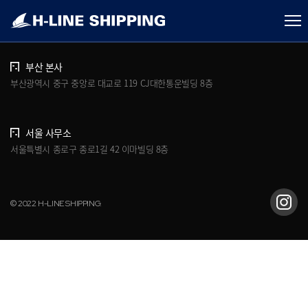
개인정보처리방침
브로슈어 다운로드
부산 본사
부산광역시 중구 중앙로 대교로 119 CJ대한통운빌딩 8층
서울 사무소
서울특별시 종로구 종로1길 42 이마빌딩 8층
© 2022 H-LINE SHIPPING.