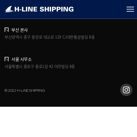
개인정보처리방침
브로슈어 다운로드
부산 본사
부산광역시 중구 중앙로 대교로 119 CJ대한통운빌딩 8층
서울 사무소
서울특별시 종로구 종로1길 42 이마빌딩 8층
© 2022 H-LINE SHIPPING.