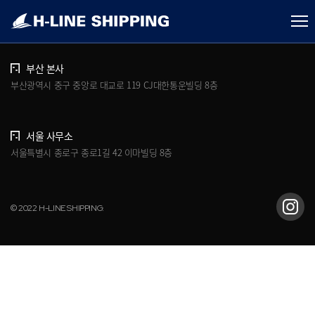
개인정보처리방침
브로슈어 다운로드
부산 본사
부산광역시 중구 중앙로 대교로 119 CJ대한통운빌딩 8층
서울 사무소
서울특별시 종로구 종로1길 42 이마빌딩 8층
© 2022 H-LINE SHIPPING.