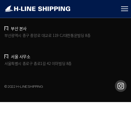
개인정보처리방침
브로슈어 다운로드
부산 본사
부산광역시 중구 중앙로 대교로 119 CJ대한통운빌딩 8층
서울 사무소
서울특별시 종로구 종로1길 42 이마빌딩 8층
© 2022 H-LINE SHIPPING.