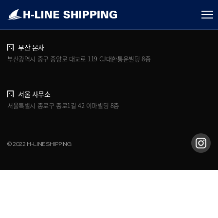
개인정보처리방침
브로슈어 다운로드
부산 본사
부산광역시 중구 중앙로 대교로 119 CJ대한통운빌딩 8층
서울 사무소
서울특별시 종로구 종로1길 42 이마빌딩 8층
© 2022 H-LINE SHIPPING.