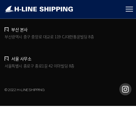
개인정보처리방침
브로슈어 다운로드
부산 본사
부산광역시 중구 중앙로 대교로 119 CJ대한통운빌딩 8층
서울 사무소
서울특별시 종로구 종로1길 42 이마빌딩 8층
© 2022 H-LINE SHIPPING.