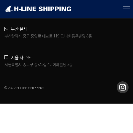
개인정보처리방침
브로슈어 다운로드
부산 본사
부산광역시 중구 중앙로 대교로 119 CJ대한통운빌딩 8층
서울 사무소
서울특별시 종로구 종로1길 42 이마빌딩 8층
© 2022 H-LINE SHIPPING.