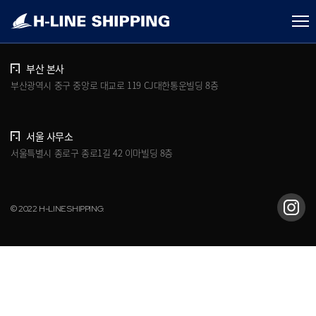
개인정보처리방침
브로슈어 다운로드
부산 본사
부산광역시 중구 중앙로 대교로 119 CJ대한통운빌딩 8층
서울 사무소
서울특별시 종로구 종로1길 42 이마빌딩 8층
© 2022 H-LINE SHIPPING.