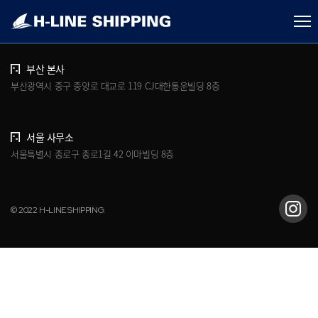
개인정보처리방침
브로슈어 다운로드
부산 본사
부산광역시 중구 중앙로 대교로 119 CJ대한통운빌딩 8층
서울 사무소
서울특별시 종로구 종로1길 42 이마빌딩 8층
© 2022 H-LINE SHIPPING.