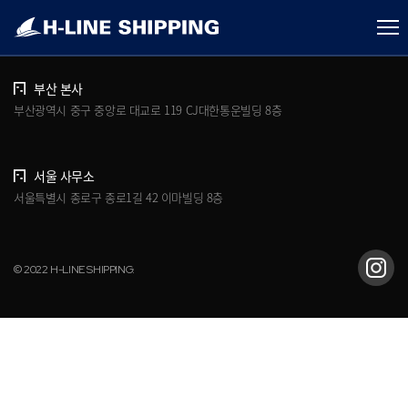
개인정보처리방침
브로슈어 다운로드
부산 본사
부산광역시 중구 중앙로 대교로 119 CJ대한통운빌딩 8층
서울 사무소
서울특별시 종로구 종로1길 42 이마빌딩 8층
© 2022 H-LINE SHIPPING.