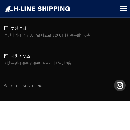
개인정보처리방침
브로슈어 다운로드
부산 본사
부산광역시 중구 중앙로 대교로 119 CJ대한통운빌딩 8층
서울 사무소
서울특별시 종로구 종로1길 42 이마빌딩 8층
© 2022 H-LINE SHIPPING.