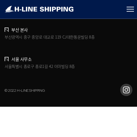
개인정보처리방침
브로슈어 다운로드
부산 본사
부산광역시 중구 중앙로 대교로 119 CJ대한통운빌딩 8층
서울 사무소
서울특별시 종로구 종로1길 42 이마빌딩 8층
© 2022 H-LINE SHIPPING.